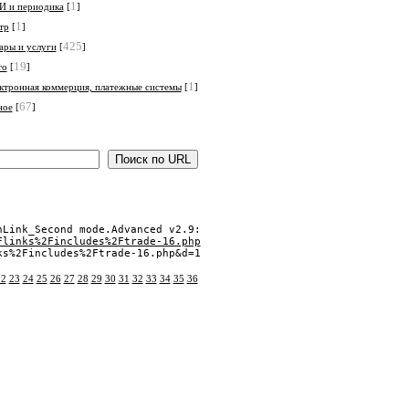
1
 и периодика
[
]
1
тр
[
]
425
ары и услуги
[
]
19
то
[
]
1
ктронная коммерция, платежные системы
[
]
67
ное
[
]
nLink_Second mode.Advanced v2.9:

Flinks%2Fincludes%2Ftrade-16.php
s%2Fincludes%2Ftrade-16.php&d=1

22
23
24
25
26
27
28
29
30
31
32
33
34
35
36