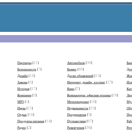
21
39
Партнеры
[
]
Автомобили
[
]
Бан
7
60
Безопасность
[
]
Бизнес
[
]
Дет
18
13
Дизайн
[
]
Доски объявлений
[
]
Жи
1
27
Законы
[
]
Интернет, дизайн, хостинг
[
]
Иск
17
7
История
[
]
Кино
[
]
Кат
3
18
Компании
[
]
Компьютеры, офисная техника
[
]
Лит
1
16
МР3
[
]
Металлопрокат
[
]
Муз
15
33
Наука
[
]
Недвижимость
[
]
Обр
18
5
Отдых
[
]
Предприятия
[
]
Про
14
67
Продукты питания
[
]
Путешествия
[
]
Раб
2
36
Радио
[
]
Развлечения
[
]
Рег