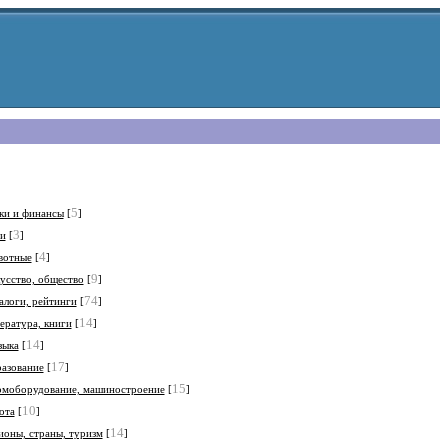
5
ки и финансы
[
]
3
и
[
]
4
вотные
[
]
9
усство, общество
[
]
74
алоги, рейтинги
[
]
14
ература, книги
[
]
14
ыка
[
]
17
азование
[
]
15
моборудование, машиностроение
[
]
10
ота
[
]
14
ионы, страны, туризм
[
]