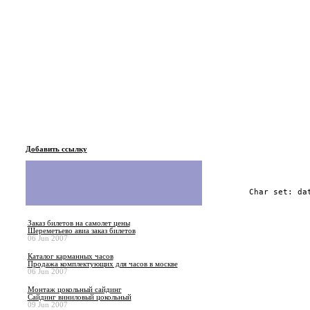
Добавить ссылку
Char set: da
Заказ билетов на самолет цены
Шереметьево авиа заказ билетов
06 Jun 2007
Каталог карманных часов
Продажа комплектующих для часов в москве
06 Jun 2007
Монтаж цокольный сайдинг
Сайдинг виниловый цокольный
09 Jun 2007