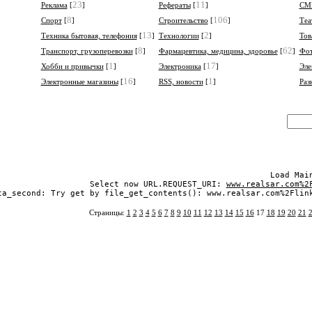
23
11
Реклама
[
]
Рефераты
[
]
СМИ
8
106
Спорт
[
]
Строительство
[
]
Теа
13
2
Техника бытовая, телефония
[
]
Технологии
[
]
Тов
8
62
Транспорт, грузоперевозки
[
]
Фармацевтика, медицина, здоровье
[
]
Фо
1
17
Хобби и привычки
[
]
Электроника
[
]
Эле
16
1
Электронные магазины
[
]
RSS, новости
[
]
Раз
Load Mai
Select now URL.REQUEST_URI: 
www.realsar.com%2
ta_second: Try get by file_get_contents(): www.realsar.com%2Flink
Страницы:
1
2
3
4
5
6
7
8
9
10
11
12
13
14
15
16
17
18
19
20
21