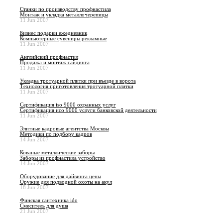
Станки по производству профнастила
Монтаж и укладка металлочерепицы
11 Jun 2007
Бизнес подарки ежедневник
Компьютерные сувениры рекламные
11 Jun 2007
Английский профнастил
Продажа и монтаж сайдинга
11 Jun 2007
Укладка тротуарной плитки при въезде в ворота
Технология приготовления тротуарной плитки
11 Jun 2007
Сертификация iso 9000 охранных услуг
Сертификация исо 9000 услуги банковской деятельности
11 Jun 2007
Элитные кадровые агентства Москвы
Методики по подбору кадров
14 Jun 2007
Кованые металлические заборы
Заборы из профнастила устройство
14 Jun 2007
Оборудование для дайвинга цены
Оружие для подводной охоты на акул
18 Jun 2007
Финская сантехника ido
Смеситель для душа
21 Jun 2007